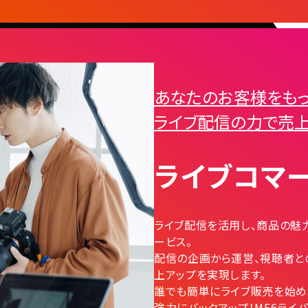
あなたのお客様をもっ
ライブ配信の力で売上
ライブコマ
ライブ配信を活用し、商品の魅
ービス。
配信の企画から運営、視聴者と
上アップを実現します。
誰でも簡単にライブ販売を始め
強力にバックアップ！MF6ライ