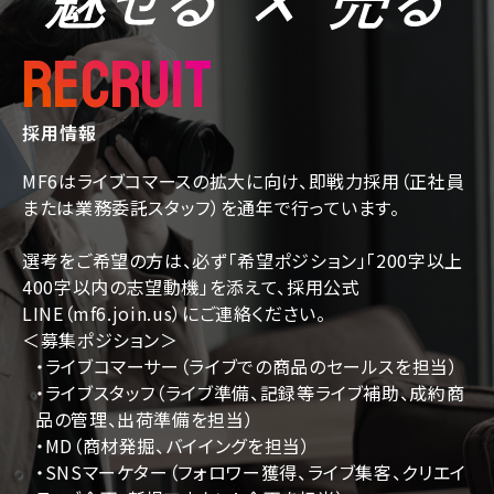
RECRUIT
採用情報
MF6はライブコマースの拡大に向け、即戦力採用（正社員
または業務委託スタッフ）を通年で行っています。
選考をご希望の方は、必ず「希望ポジション」「200字以上
400字以内の志望動機」を添えて、採用公式
LINE（mf6.join.us）にご連絡ください。
＜募集ポジション＞
・ライブコマーサー（ライブでの商品のセールスを担当）
・ライブスタッフ（ライブ準備、記録等ライブ補助、成約商
品の管理、出荷準備を担当）
・MD（商材発掘、バイイングを担当）
・SNSマーケター（フォロワー獲得、ライブ集客、クリエイ