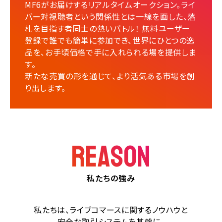
MF6がお届けするリアルタイムオークション。ライ
バー対視聴者という関係性とは一線を画した、落
札を目指す者同士の熱いバトル！
無料ユーザー
登録で誰でも簡単に参加でき、世界にひとつの逸
品を、お手頃価格で手に入れられる場を提供しま
す。
新たな売買の形を通じて、より活気ある市場を創
り出します。
REASON
私たちの強み
私たちは、ライブコマースに関するノウハウと
安全な取引システムを基盤に、